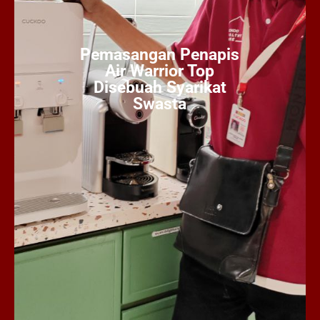
Pemasangan Penapis
Air Warrior Top
Disebuah Syarikat
Swasta