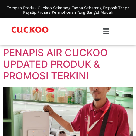
Tempah Produk Cuckoo Sekarang Tanpa Sebarang Deposit.Tanpa
Payslip.Proses Permohonan Yang Sangat Mudah
PENAPIS AIR CUCKOO
UPDATED PRODUK &
PROMOSI TERKINI